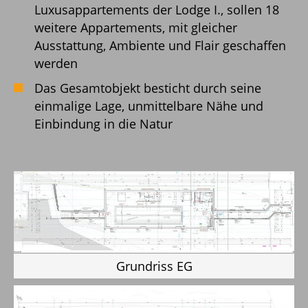
Luxusappartements der Lodge I., sollen 18
weitere Appartements, mit gleicher
Ausstattung, Ambiente und Flair geschaffen
werden
Das Gesamtobjekt besticht durch seine
einmalige Lage, unmittelbare Nähe und
Einbindung in die Natur
Grundriss EG