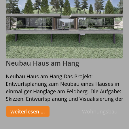
Neubau Haus am Hang
Neubau Haus am Hang Das Projekt:
Entwurfsplanung zum Neubau eines Hauses in
einmaliger Hanglage am Feldberg. Die Aufgabe:
Skizzen, Entwurfsplanung und Visualisierung der
Planung durch Perspektiven zur realistischen
weiterlesen …
Wohnungsbau
Veranschaulichung für die Bauherrschaft Das
Gesamtobjekt besticht durch seine einmalige
Lage, unmittelbare Nähe und Einbindung in die