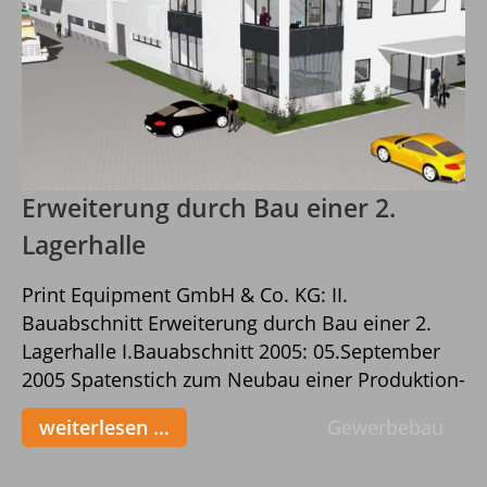
Erweiterung durch Bau einer 2.
Lagerhalle
Print Equipment GmbH & Co. KG: II.
Bauabschnitt Erweiterung durch Bau einer 2.
Lagerhalle I.Bauabschnitt 2005: 05.September
2005 Spatenstich zum Neubau einer Produktion-
und Lagerhalle im Gewerbegebiet „Seebühl“ in
weiterlesen …
Gewerbebau
Ottersweier. Nach einer Rekordbauzeit von nur
4 Monaten konnten bereits Ende Dezember